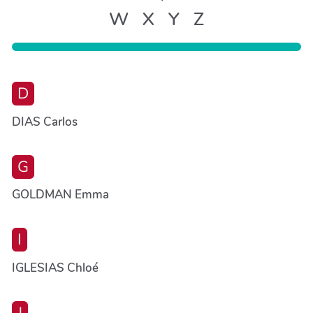
W
X
Y
Z
D
DIAS Carlos
G
GOLDMAN Emma
I
IGLESIAS Chloé
J