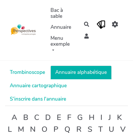
Aller au contenu principal
Bac à
sable
Rechercher
Annuaire
Menu
exemple
Trombinoscope
Annuaire alphabétique
Annuaire cartographique
S'inscrire dans l'annuaire
A
B
C
D
E
F
G
H
I
J
K
L
M
N
O
P
Q
R
S
T
U
V