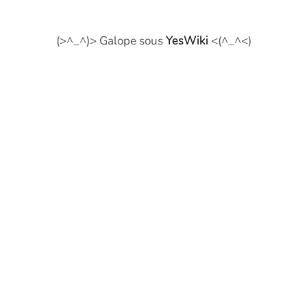
(>^_^)> Galope sous
YesWiki
<(^_^<)