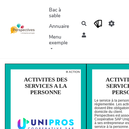
Aller au contenu principal
Bac à
sable
Rechercher
Annuaire
Menu
exemple
⑧ ACTION
ACTIVITES DES
ACTIVIT
SERVICES A LA
SERVICE
PERSONNE
PERS
Le service à la person
règlementée. Les activ
doivent être obligato
domicile du client.
Perspectives est asso
Coopérative SAP Unip
à ses entrepreneur·e
service à la personne.