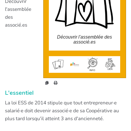
Découvrir
ASSEMBLÉES GÉNÉRALES. Ils
contribuent à la stratégie et à la vie
démocratique de l'entreprise.
l'assemblée
des
associé.es
Découvrir l'assemblée des
associé.es
wiki.perspectives.coop/?
AssembleeDesAssociees
LIEN
INFO
L'essentiel
La loi ESS de 2014 stipule que tout entrepreneur·e
salarié·e doit devenir associé·e de sa Coopérative au
plus tard lorsqu'il atteint 3 ans d'ancienneté.