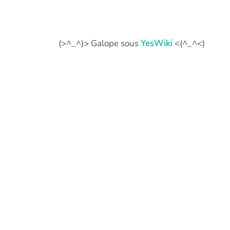
(>^_^)> Galope sous
YesWiki
<(^_^<)