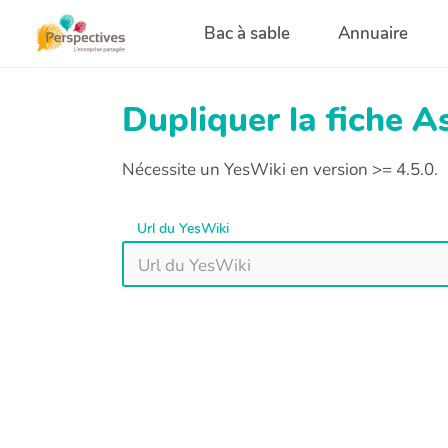
Aller au contenu principal
Bac à sable
Annuaire
Dupliquer la fiche 
Nécessite un YesWiki en version >= 4.5.0.
Url du YesWiki