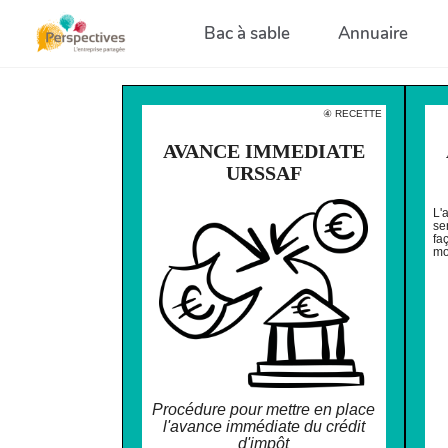
Aller au contenu principal
Bac à sable
Annuaire
④ RECETTE
AVANCE IMMEDIATE
URSSAF
L'
se
fa
mo
Procédure pour mettre en place
l'avance immédiate du crédit
d'impôt