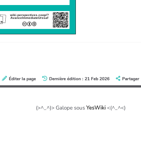
wiki.perspectives.coop/?
AvanceImmediateUrssaf
Éditer la page
Dernière édition : 21 Feb 2026
Partager
(>^_^)> Galope sous
YesWiki
<(^_^<)