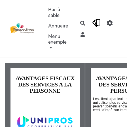
Aller au contenu principal
Bac à
sable
Rechercher
Annuaire
Menu
exemple
AVANTAGES FISCAUX
AVANTAGE
DES SERVICES A LA
DES SERVI
PERSONNE
PERS
Les clients (particulie
qui utilisent les servi
peuvent bénéficier d'
crédit d'impôt sur le r