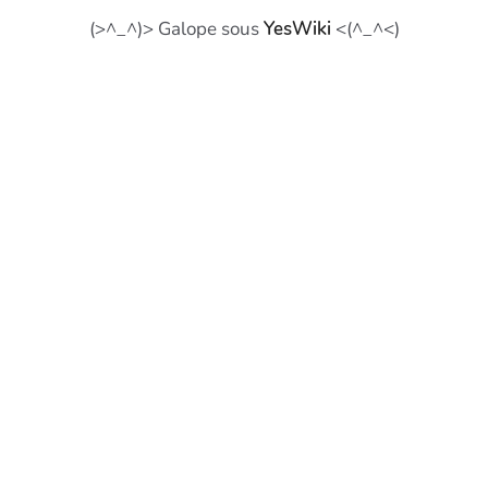
(>^_^)> Galope sous
YesWiki
<(^_^<)