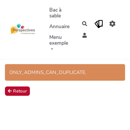
Aller au contenu principal
Bac à
sable
Rechercher
Annuaire
Menu
exemple
ONLY_ADMINS_CAN_DUPLICATE.
Retour