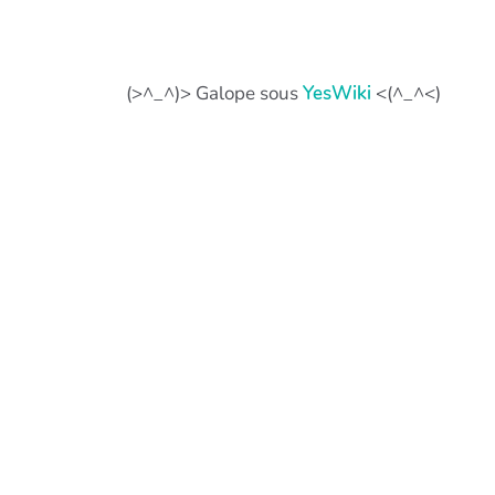
(>^_^)> Galope sous
YesWiki
<(^_^<)