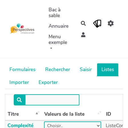
Aller au contenu principal
Bac à
sable
Rechercher
Annuaire
Menu
exemple
Formulaires
Rechercher
Saisir
Listes
Importer
Exporter
Titre
Valeurs de la liste
ID
Complexité
ListeComp