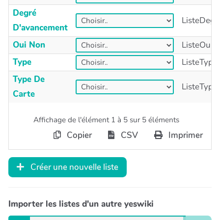
Degré
ListeDegr
D'avancement
Oui Non
ListeOuiN
Type
ListeType
Type De
ListeType
Carte
Affichage de l'élément 1 à 5 sur 5 éléments
Copier
CSV
Imprimer
Créer une nouvelle liste
Importer les listes d'un autre yeswiki