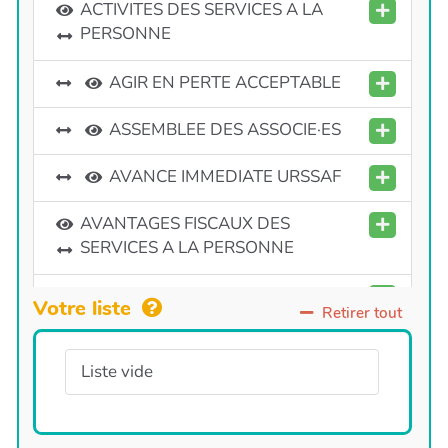
ACTIVITES DES SERVICES A LA
PERSONNE
AGIR EN PERTE ACCEPTABLE
ASSEMBLEE DES ASSOCIE·ES
AVANCE IMMEDIATE URSSAF
AVANTAGES FISCAUX DES
SERVICES A LA PERSONNE
BULLETIN DE SALAIRE
Votre liste
Retirer tout
Baromètre du bien être de
l'entrepreneur·e
Liste vide
Bienvenue !