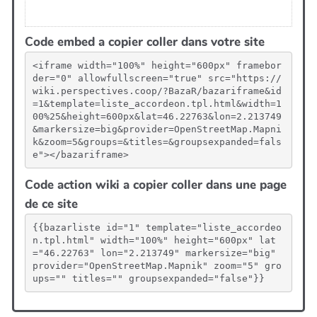
Code embed a copier coller dans votre site
<iframe width="100%" height="600px" framebor
der="0" allowfullscreen="true" src="https://
wiki.perspectives.coop/?BazaR/bazariframe&id
=1&template=liste_accordeon.tpl.html&width=1
00%25&height=600px&lat=46.22763&lon=2.213749
&markersize=big&provider=OpenStreetMap.Mapni
k&zoom=5&groups=&titles=&groupsexpanded=fals
e"></bazariframe>
Code action wiki a copier coller dans une page
de ce site
{{bazarliste id="1" template="liste_accordeo
n.tpl.html" width="100%" height="600px" lat
="46.22763" lon="2.213749" markersize="big" 
provider="OpenStreetMap.Mapnik" zoom="5" gro
ups="" titles="" groupsexpanded="false"}}