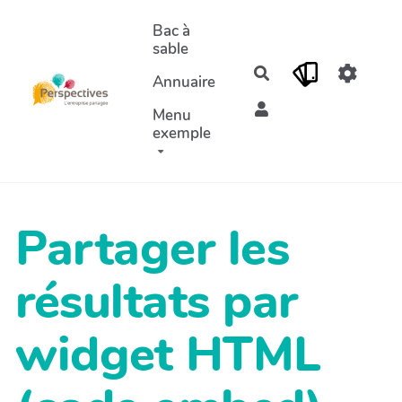
Aller au contenu principal
Bac à
sable
Rechercher
Annuaire
Menu
exemple
Partager les
résultats par
widget HTML