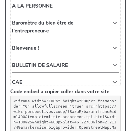
Code embed a copier coller dans votre site
<iframe width="100%" height="600px" framebor
der="0" allowfullscreen="true" src="https://
wiki.perspectives.coop/?BazaR/bazariframe&id
=1400&template=liste_accordeon.tpl.html&widt
h=100%25&height=600px&lat=46.22763&lon=2.213
749&markersize=big&provider=OpenStreetMap.Ma