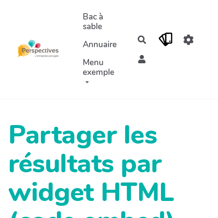
Aller au contenu principal
Bac à
sable
Rechercher
Annuaire
Menu
exemple
Partager les
résultats par
widget HTML