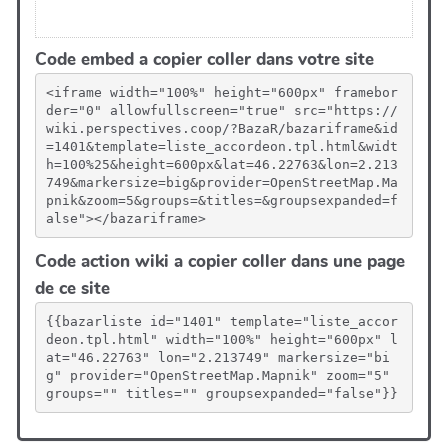
Code embed a copier coller dans votre site
<iframe width="100%" height="600px" framebor
der="0" allowfullscreen="true" src="https://
wiki.perspectives.coop/?BazaR/bazariframe&id
=1401&template=liste_accordeon.tpl.html&widt
h=100%25&height=600px&lat=46.22763&lon=2.213
749&markersize=big&provider=OpenStreetMap.Ma
pnik&zoom=5&groups=&titles=&groupsexpanded=f
alse"></bazariframe>
Code action wiki a copier coller dans une page
de ce site
{{bazarliste id="1401" template="liste_accor
deon.tpl.html" width="100%" height="600px" l
at="46.22763" lon="2.213749" markersize="bi
g" provider="OpenStreetMap.Mapnik" zoom="5" 
groups="" titles="" groupsexpanded="false"}}