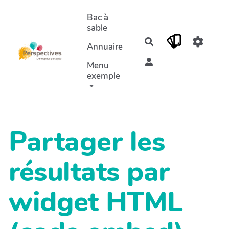
Aller au contenu principal
Bac à
sable
Rechercher
Annuaire
Menu
exemple
Partager les
résultats par
widget HTML