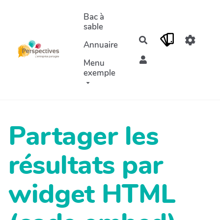
Aller au contenu principal
Bac à
sable
Rechercher
Annuaire
Menu
exemple
Partager les
résultats par
widget HTML