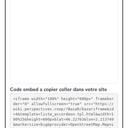
Code embed a copier coller dans votre site
<iframe width="100%" height="600px" framebor
der="0" allowfullscreen="true" src="https://
wiki.perspectives.coop/?BazaR/bazariframe&id
=4&template=liste_accordeon.tpl.html&width=1
00%25&height=600px&lat=46.22763&lon=2.213749
&markersize=big&provider=OpenStreetMap.Mapni