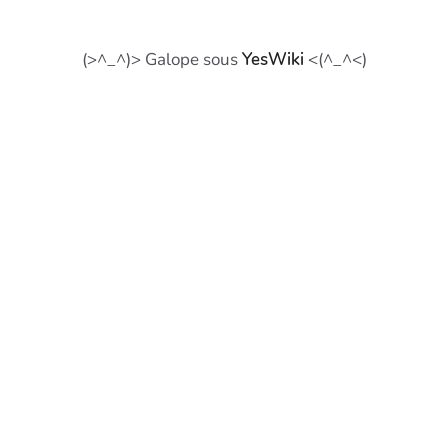
(>^_^)> Galope sous
YesWiki
<(^_^<)