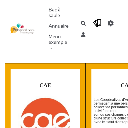
Aller au contenu principal
Bac à
sable
Rechercher
Annuaire
Menu
exemple
CAE
C
Les Coopératives d’Act
permettent à une per
collectif de personnes
activité entrepreneur
son ou ses champs d'e
d'une structure collect
avec le statut d'entre