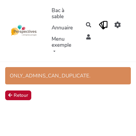
Aller au contenu principal
Bac à
sable
Rechercher
Annuaire
Menu
exemple
ONLY_ADMINS_CAN_DUPLICATE.
Retour