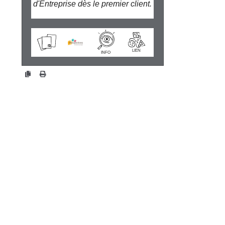
d'Entreprise dès le premier client.
wiki.perspectives.coop/?
CapE
LIEN
INFO