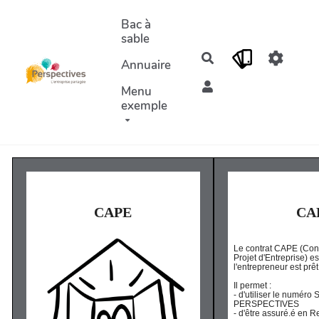
Aller au contenu principal
Bac à
sable
Rechercher
Annuaire
Menu
exemple
CAPE
CA
Le contrat CAPE (Cont
Projet d'Entreprise) e
l'entrepreneur est prêt 
Il permet :
- d'utiliser le numéro
PERSPECTIVES
- d'être assuré.é en R