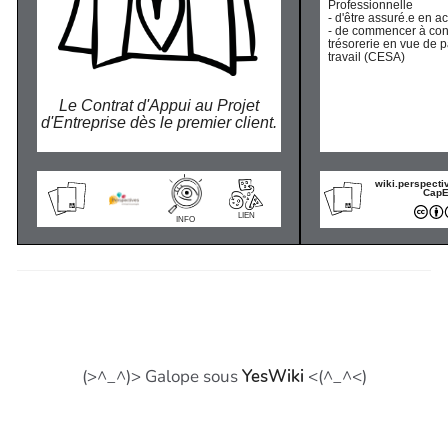
Professionnelle
- d'être assuré.e en ac
- de commencer à con
trésorerie en vue de p
travail (CESA)
Le Contrat d'Appui au Projet
d'Entreprise dès le premier client.
wiki.perspecti
Cap
LIEN
INFO
(>^_^)> Galope sous
YesWiki
<(^_^<)