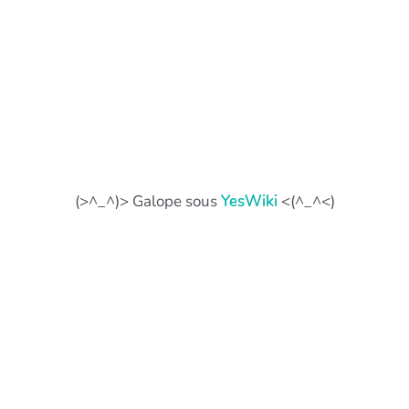
(>^_^)> Galope sous
YesWiki
<(^_^<)