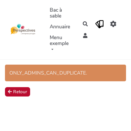
Aller au contenu principal
Bac à
sable
Rechercher
Annuaire
Menu
exemple
ONLY_ADMINS_CAN_DUPLICATE.
Retour