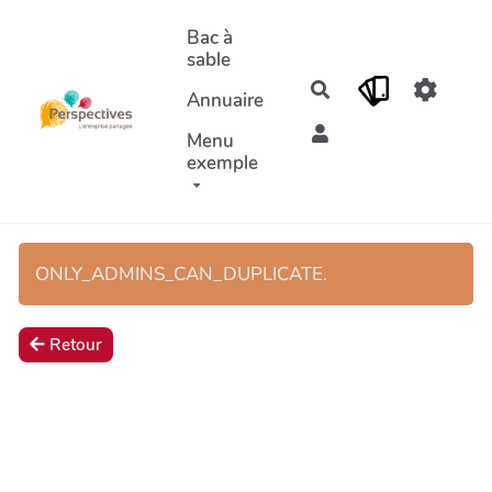
Aller au contenu principal
Bac à
sable
Rechercher
Annuaire
Menu
exemple
ONLY_ADMINS_CAN_DUPLICATE.
Retour