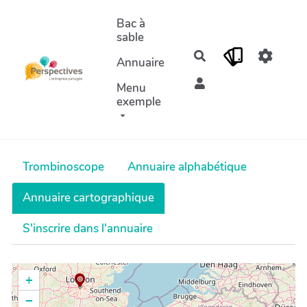
Aller au contenu principal
Bac à
sable
Rechercher
Annuaire
Menu
exemple
Trombinoscope
Annuaire alphabétique
Annuaire cartographique
S'inscrire dans l'annuaire
+
−