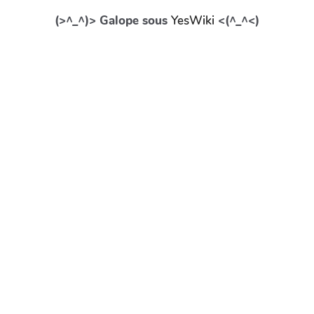
(>^_^)> Galope sous
YesWiki
<(^_^<)