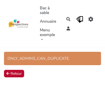
Aller au contenu principal
Bac à
sable
Rechercher
Annuaire
Menu
exemple
ONLY_ADMINS_CAN_DUPLICATE.
Retour