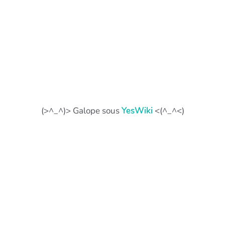
(>^_^)> Galope sous
YesWiki
<(^_^<)