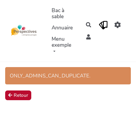
Aller au contenu principal
Bac à
sable
Rechercher
Annuaire
Menu
exemple
ONLY_ADMINS_CAN_DUPLICATE.
Retour