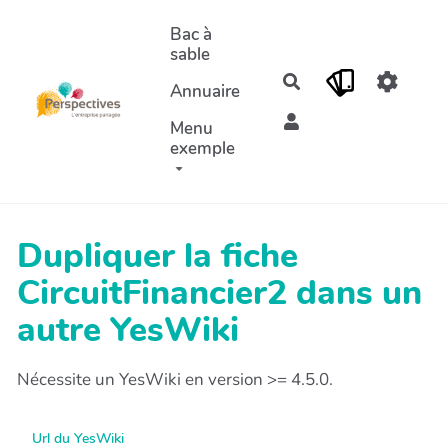
Aller au contenu principal
Bac à
sable
Rechercher
Annuaire
Menu
exemple
Dupliquer la fiche
CircuitFinancier2 dans un
autre YesWiki
Nécessite un YesWiki en version >= 4.5.0.
Url du YesWiki