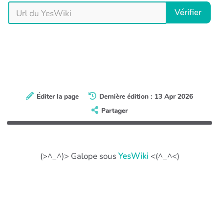
Vérifier
Éditer la page
Dernière édition : 13 Apr 2026
Partager
(>^_^)> Galope sous
YesWiki
<(^_^<)