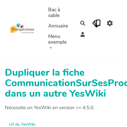
Aller au contenu principal
Bac à
sable
Rechercher
Annuaire
Menu
exemple
Dupliquer la fiche
CommunicationSurSesProd
dans un autre YesWiki
Nécessite un YesWiki en version >= 4.5.0.
Url du YesWiki