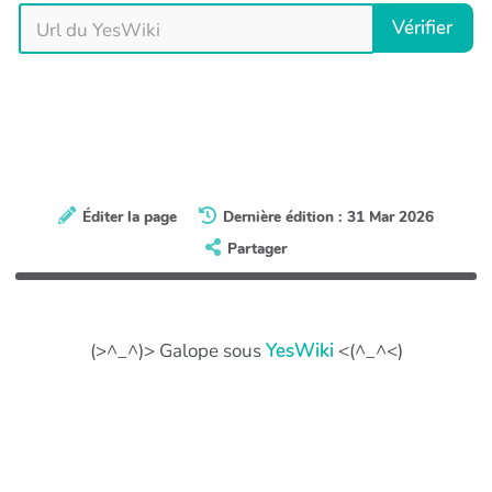
Vérifier
Éditer la page
Dernière édition : 31 Mar 2026
Partager
(>^_^)> Galope sous
YesWiki
<(^_^<)