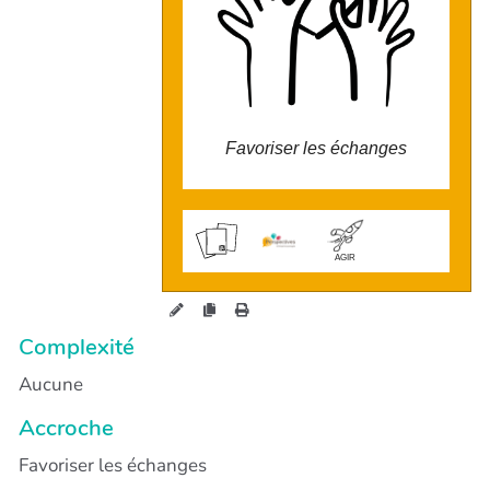
plus vivant et solidaire. Ce système
favorise le partage des compétences et
améliore les services, tout en renforçant
les liens entre nous. Il permet de
combiner nos forces pour développer des
actions complémentaires, soutenues par
nos ressources internes, et de promouvoir
l'entraide et la solidarité au sein de la
communauté.
Favoriser les échanges
wiki.perspectives.coop/?
ContribTemps
AGIR
Complexité
Aucune
Accroche
Favoriser les échanges