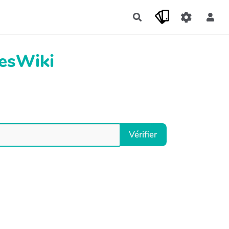
Rechercher
YesWiki
Vérifier