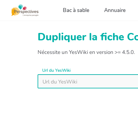
Aller au contenu principal
Bac à sable
Annuaire
Dupliquer la fiche 
Nécessite un YesWiki en version >= 4.5.0.
Url du YesWiki