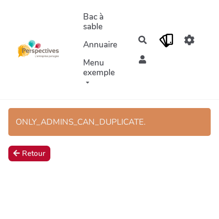
Aller au contenu principal
Bac à
sable
Rechercher
Annuaire
Menu
exemple
ONLY_ADMINS_CAN_DUPLICATE.
Retour