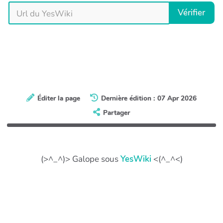
Vérifier
Éditer la page
Dernière édition : 07 Apr 2026
Partager
(>^_^)> Galope sous
YesWiki
<(^_^<)