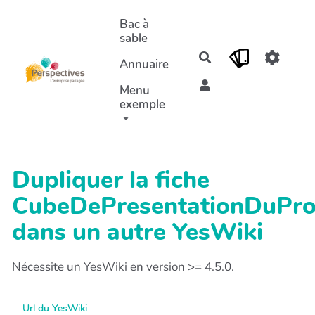
Aller au contenu principal
Bac à
sable
Rechercher
Annuaire
Menu
exemple
Dupliquer la fiche
CubeDePresentationDuPro
dans un autre YesWiki
Nécessite un YesWiki en version >= 4.5.0.
Url du YesWiki