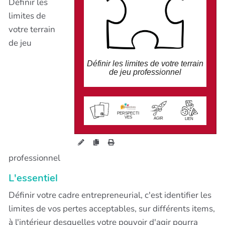
Définir les
-cadre juridique
-cadre temporel
-cadre organisationnel
limites de
-cadre relationnel
...
votre terrain
de jeu
Définir les limites de votre terrain
de jeu professionnel
wiki.perspectives.coop/?
DefinitionDuCadreEntreprene
urial
PERSPECTI
VES
AGIR
LIEN
professionnel
L'essentiel
Définir votre cadre entrepreneurial, c'est identifier les
limites de vos pertes acceptables, sur différents items,
à l'intérieur desquelles votre pouvoir d'agir pourra