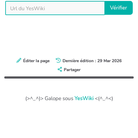
Vérifier
Éditer la page
Dernière édition : 29 Mar 2026
Partager
(>^_^)> Galope sous
YesWiki
<(^_^<)