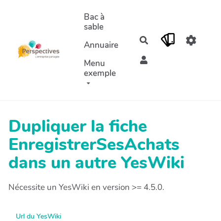
Aller au contenu principal
Bac à
sable
Rechercher
Annuaire
Menu
exemple
Dupliquer la fiche
EnregistrerSesAchats
dans un autre YesWiki
Nécessite un YesWiki en version >= 4.5.0.
Url du YesWiki