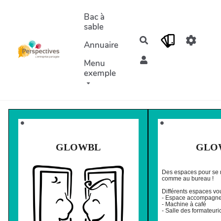
Aller au contenu principal
Bac à
sable
Rechercher
Annuaire
Menu
exemple
⚫️
⚫️
GLOWBL
GLO
Des espaces pour se r
comme au bureau !
Différents espaces vou
- Espace accompagn
- Machine à café
- Salle des formateuri