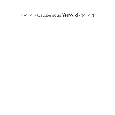
(>^_^)> Galope sous
YesWiki
<(^_^<)