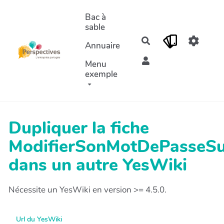
Aller au contenu principal
Bac à
sable
Rechercher
Annuaire
Menu
exemple
Dupliquer la fiche
ModifierSonMotDePasseSu
dans un autre YesWiki
Nécessite un YesWiki en version >= 4.5.0.
Url du YesWiki