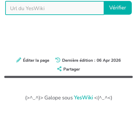
Vérifier
Éditer la page
Dernière édition : 06 Apr 2026
Partager
(>^_^)> Galope sous
YesWiki
<(^_^<)