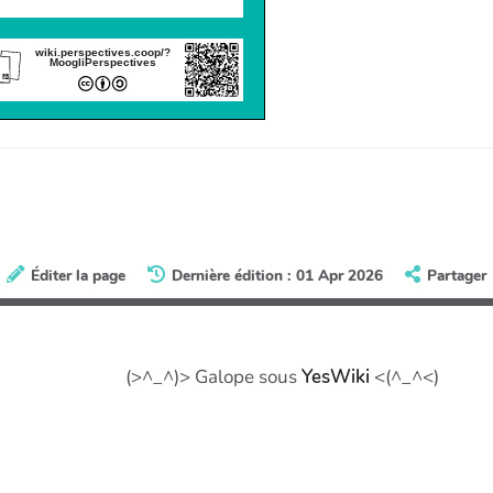
wiki.perspectives.coop/?
MoogliPerspectives
Éditer la page
Dernière édition : 01 Apr 2026
Partager
(>^_^)> Galope sous
YesWiki
<(^_^<)