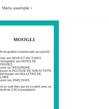
Menu exemple
MOOGLI
til de gestion commerciale qui permet
:
Créer ses DEVIS ET FACTURES
D'enregistrer ses NOTES DE
EPENSES
Suivre sa TRESORERIE
Assurer le PILOTAGE DE SON ACTIVITE
Télécharger ses BULLETINS DE
LAIRE
Suivre son PARCOURS
est un outil libre qui est co-géré avec un
llectif de CAE et prestataire.