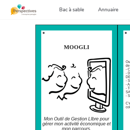
Aller au contenu principal
Bac à sable
Annuaire
⚫️
⚫️
MOOGLI
Ou
de 
- 
- 
D
- 
- 
- 
SA
- 
C'
co
Mon Outil de Gestion LIbre pour
gérer mon activité économique et
mon parcours.