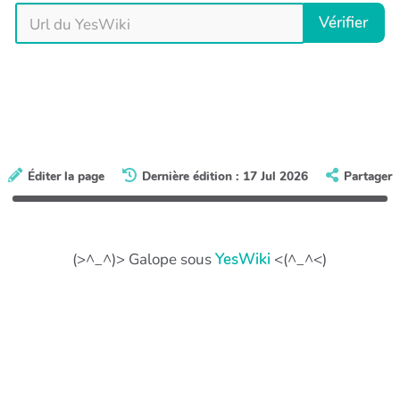
Vérifier
Éditer la page
Dernière édition : 17 Jul 2026
Partager
(>^_^)> Galope sous
YesWiki
<(^_^<)