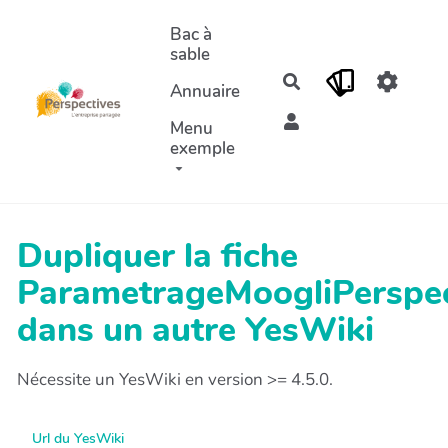
Aller au contenu principal
Bac à
sable
Rechercher
Annuaire
Menu
exemple
Dupliquer la fiche
ParametrageMoogliPerspec
dans un autre YesWiki
Nécessite un YesWiki en version >= 4.5.0.
Url du YesWiki