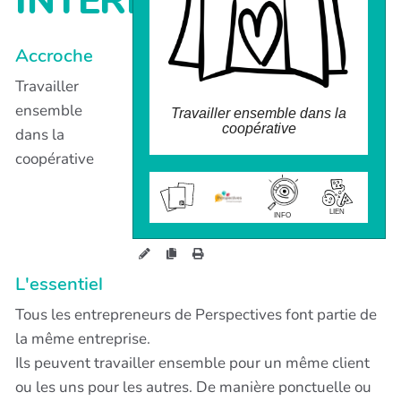
INTERNES
encadrées par la coopérative et le
règlement est géré en interne par transfert
d'un compte d'activité d'entrepreneur à un
autre.
Accroche
Travailler
ensemble
Travailler ensemble dans la
coopérative
dans la
coopérative
wiki.perspectives.coop/?
PartenariatEntreEntrepreneur
sEtEchangesInt
LIEN
INFO
L'essentiel
Tous les entrepreneurs de Perspectives font partie de
la même entreprise.
Ils peuvent travailler ensemble pour un même client
ou les uns pour les autres. De manière ponctuelle ou