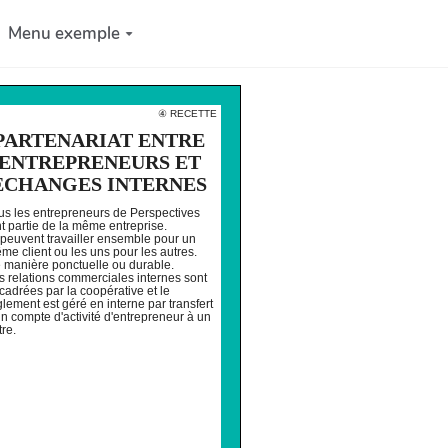
Menu exemple
④ RECETTE
PARTENARIAT ENTRE
ENTREPRENEURS ET
ECHANGES INTERNES
us les entrepreneurs de Perspectives
nt partie de la même entreprise.
s peuvent travailler ensemble pour un
me client ou les uns pour les autres.
 manière ponctuelle ou durable.
s relations commerciales internes sont
cadrées par la coopérative et le
glement est géré en interne par transfert
un compte d'activité d'entrepreneur à un
tre.