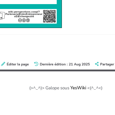
wiki.perspectives.coop/?
PartenariatEntreEntrepreneur
sEtEchangesInt
Éditer la page
Dernière édition : 21 Aug 2025
Partager
(>^_^)> Galope sous
YesWiki
<(^_^<)