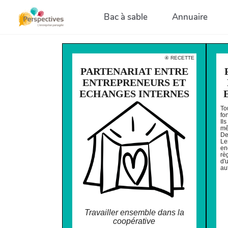
Aller au contenu principal
Bac à sable
Annuaire
④ RECETTE
PARTENARIAT ENTRE
ENTREPRENEURS ET
ECHANGES INTERNES
To
fo
Il
mê
De
Le
en
rè
d'
au
Travailler ensemble dans la
coopérative