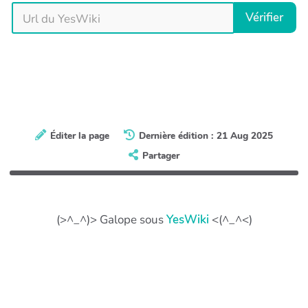
Vérifier
Éditer la page
Dernière édition : 21 Aug 2025
Partager
(>^_^)> Galope sous
YesWiki
<(^_^<)