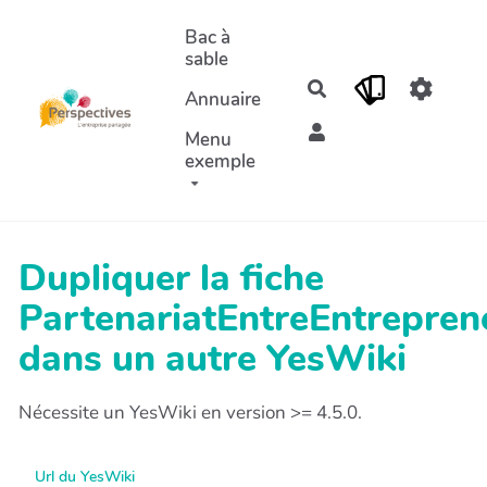
Aller au contenu principal
Bac à
sable
Rechercher
Annuaire
Menu
exemple
Dupliquer la fiche
PartenariatEntreEntrepren
dans un autre YesWiki
Nécessite un YesWiki en version >= 4.5.0.
Url du YesWiki