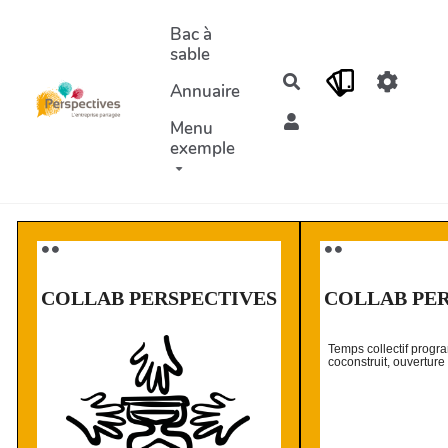
Aller au contenu principal
Bac à
sable
Rechercher
Annuaire
Menu
exemple
⚫️ ⚫️
⚫️ ⚫️
COLLAB PERSPECTIVES
COLLAB PE
Temps collectif prog
coconstruit, ouverture