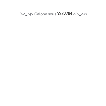
(>^_^)> Galope sous
YesWiki
<(^_^<)