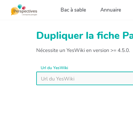
Aller au contenu principal
Bac à sable
Annuaire
Dupliquer la fiche 
Nécessite un YesWiki en version >= 4.5.0.
Url du YesWiki