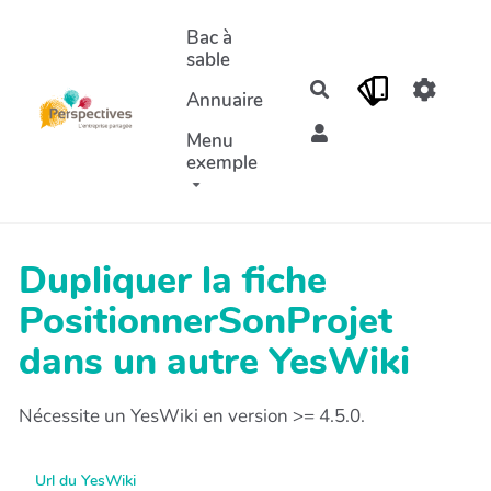
Aller au contenu principal
Bac à
sable
Rechercher
Annuaire
Menu
exemple
Dupliquer la fiche
PositionnerSonProjet
dans un autre YesWiki
Nécessite un YesWiki en version >= 4.5.0.
Url du YesWiki