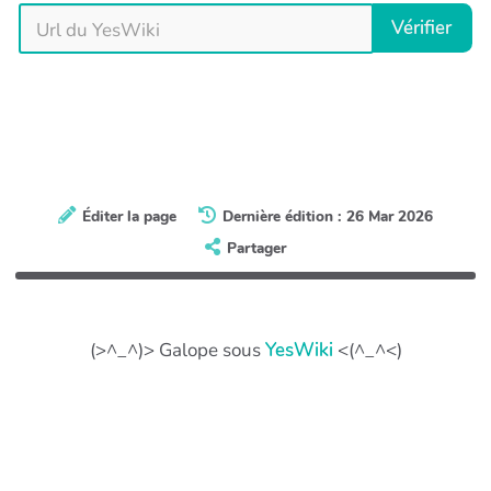
Vérifier
Éditer la page
Dernière édition : 26 Mar 2026
Partager
(>^_^)> Galope sous
YesWiki
<(^_^<)