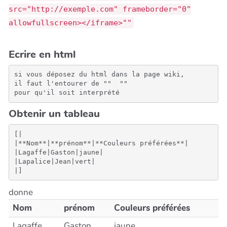
src="http://exemple.com" frameborder="0"
allowfullscreen></iframe>""
Ecrire en html
si vous déposez du html dans la page wiki, 

il faut l'entourer de "" 
 "" 

pour qu'il soit interprété
Obtenir un tableau
[|

|**Nom**|**prénom**|**Couleurs préférées**|

|Lagaffe|Gaston|jaune|

|Lapalice|Jean|vert|

donne
Nom
prénom
Couleurs préférées
Lagaffe
Gaston
jaune