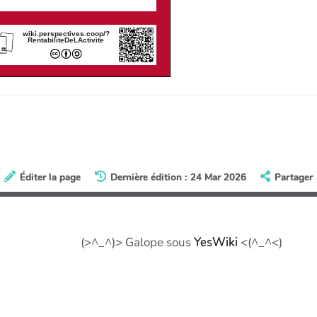
wiki.perspectives.coop/?
RentabiliteDeLActivite
Éditer la page
Dernière édition : 24 Mar 2026
Partager
(>^_^)> Galope sous
YesWiki
<(^_^<)