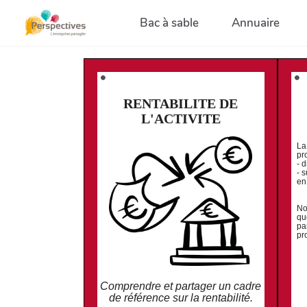
Aller au contenu principal
Bac à sable
Annuaire
⚫️
⚫️
RENTABILITE DE
L'ACTIVITE
La 
pr
- 
- 
en
No
qu
pa
pr
Comprendre et partager un cadre
de référence sur la rentabilité.