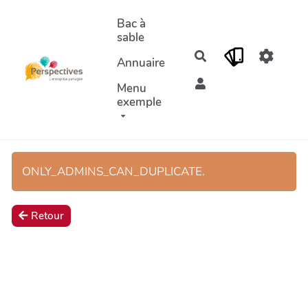
Aller au contenu principal
Bac à
sable
Rechercher
Annuaire
Menu
exemple
ONLY_ADMINS_CAN_DUPLICATE.
Retour