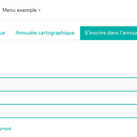
Menu exemple
que
Annuaire cartographique
S'inscrire dans l'annua
 sympa)