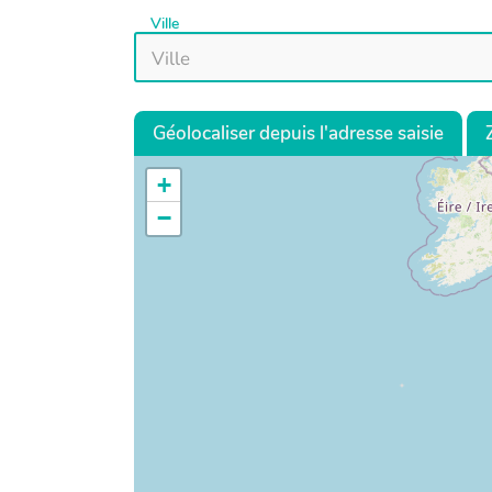
Ville
Géolocaliser depuis l'adresse saisie
+
−