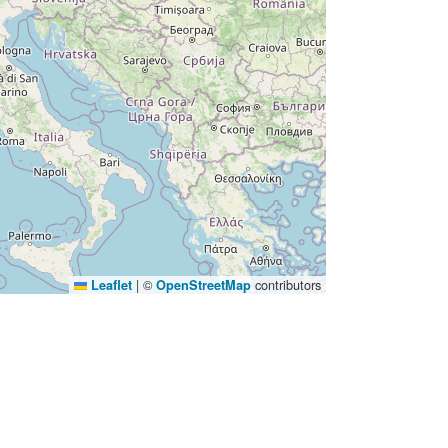
|
©
contributors
Leaflet
OpenStreetMap