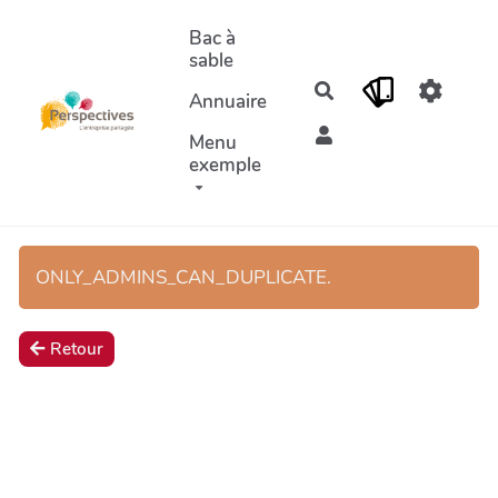
Aller au contenu principal
Bac à
sable
Rechercher
Annuaire
Menu
exemple
ONLY_ADMINS_CAN_DUPLICATE.
Retour