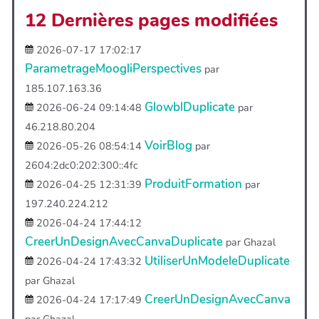
12 Dernières pages modifiées
2026-07-17 17:02:17
ParametrageMoogliPerspectives
par
185.107.163.36
GlowblDuplicate
2026-06-24 09:14:48
par
46.218.80.204
VoirBlog
2026-05-26 08:54:14
par
2604:2dc0:202:300::4fc
ProduitFormation
2026-04-25 12:31:39
par
197.240.224.212
2026-04-24 17:44:12
CreerUnDesignAvecCanvaDuplicate
par Ghazal
UtiliserUnModeleDuplicate
2026-04-24 17:43:32
par Ghazal
CreerUnDesignAvecCanva
2026-04-24 17:17:49
par Ghazal