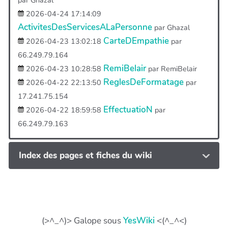
2026-04-24 17:14:09
ActivitesDesServicesALaPersonne
par Ghazal
CarteDEmpathie
2026-04-23 13:02:18
par
66.249.79.164
RemiBelair
2026-04-23 10:28:58
par RemiBelair
ReglesDeFormatage
2026-04-22 22:13:50
par
17.241.75.154
EffectuatioN
2026-04-22 18:59:58
par
66.249.79.163
Index des pages et fiches du wiki
(>^_^)> Galope sous
YesWiki
<(^_^<)