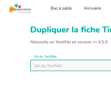
Aller au contenu principal
Bac à sable
Annuaire
Dupliquer la fiche T
Nécessite un YesWiki en version >= 4.5.0.
Url du YesWiki