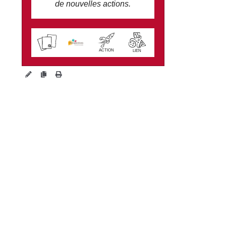
de nouvelles actions.
wiki.perspectives.coop/?
TransformatioN
ACTION
LIEN